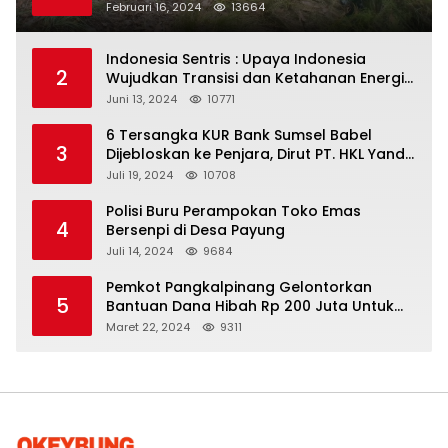
Pohon
Februari 16, 2024
13664
Indonesia Sentris : Upaya Indonesia
2
Wujudkan Transisi dan Ketahanan Energi
yang Berkelanjutan
Juni 13, 2024
10771
6 Tersangka KUR Bank Sumsel Babel
3
Dijebloskan ke Penjara, Dirut PT. HKL Yandi
Mangkir dari Panggilan Kejati
Juli 19, 2024
10708
Polisi Buru Perampokan Toko Emas
4
Bersenpi di Desa Payung
Juli 14, 2024
9684
Pemkot Pangkalpinang Gelontorkan
5
Bantuan Dana Hibah Rp 200 Juta Untuk
Pembangunan Masjid H. Bakri
Maret 22, 2024
9311