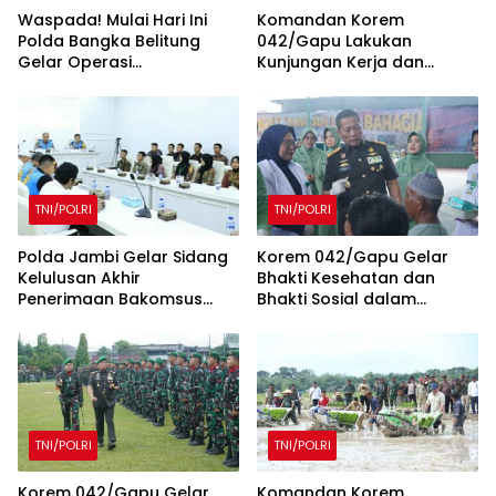
Waspada! Mulai Hari Ini
Komandan Korem
Polda Bangka Belitung
042/Gapu Lakukan
Gelar Operasi
Kunjungan Kerja dan
Keselamatan Menumbing
Silaturahmi ke Denpom II/2
2025
Jambi
TNI/POLRI
TNI/POLRI
Polda Jambi Gelar Sidang
Korem 042/Gapu Gelar
Kelulusan Akhir
Bhakti Kesehatan dan
Penerimaan Bakomsus
Bhakti Sosial dalam
Polri TA 2025
Rangka Memperingati Hari
Juang TNI AD Tahun 2024
TNI/POLRI
TNI/POLRI
Korem 042/Gapu Gelar
Komandan Korem