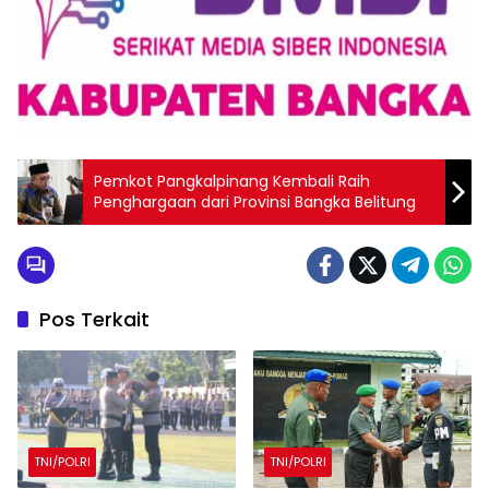
Pemkot Pangkalpinang Kembali Raih
Penghargaan dari Provinsi Bangka Belitung
Pos Terkait
TNI/POLRI
TNI/POLRI