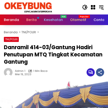
Langsung
ke
konten
Beranda
Berita
Kesehatan
Otomotif
Contoh 
Beranda
TNI/POLRI
TNI/POLRI
Danramil 414-03/Gantung Hadiri
Penutupan MTQ Tingkat Kecamatan
Gantung
Admin 1
1 Min Baca
Mei 19, 2023