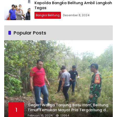
Kapolda Bangka Belitung Ambil Langkah
Tegas
Bangka Belitung
Desember 8, 2024
Popular Posts
Geger! Warga Tanjung Batu Itam, Belitung
1
Timur Temukan Mayat Pria Tergantung di
Pohon
Februari 16, 2024
13664