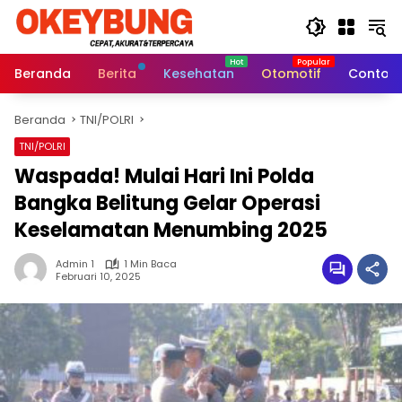
Langsung
ke
konten
Beranda
Berita
Kesehatan
Otomotif
Contoh 
Beranda
TNI/POLRI
TNI/POLRI
Waspada! Mulai Hari Ini Polda
Bangka Belitung Gelar Operasi
Keselamatan Menumbing 2025
Admin 1
1 Min Baca
Februari 10, 2025