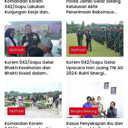
Komandan Korem
Polda Jambi Gelar Sidang
042/Gapu Lakukan
Kelulusan Akhir
Kunjungan Kerja dan
Penerimaan Bakomsus
Silaturahmi ke Denpom II/2
Polri TA 2025
Jambi
TNI/POLRI
TNI/POLRI
Korem 042/Gapu Gelar
Korem 042/Gapu Gelar
Bhakti Kesehatan dan
Upacara Hari Juang TNI AD
Bhakti Sosial dalam
2024: Bukti Sinergi
Rangka Memperingati Hari
Bersama Rakyat
Juang TNI AD Tahun 2024
TNI/POLRI
Bangka Belitung
Komandan Korem
Kasus Penyekapan Ibu dan