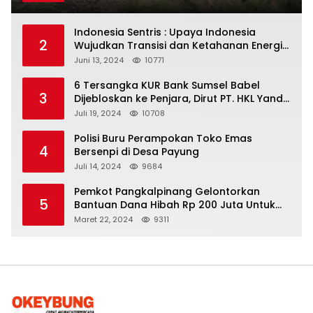
Indonesia Sentris : Upaya Indonesia
2
Wujudkan Transisi dan Ketahanan Energi
yang Berkelanjutan
Juni 13, 2024
10771
6 Tersangka KUR Bank Sumsel Babel
3
Dijebloskan ke Penjara, Dirut PT. HKL Yandi
Mangkir dari Panggilan Kejati
Juli 19, 2024
10708
Polisi Buru Perampokan Toko Emas
4
Bersenpi di Desa Payung
Juli 14, 2024
9684
Pemkot Pangkalpinang Gelontorkan
5
Bantuan Dana Hibah Rp 200 Juta Untuk
Pembangunan Masjid H. Bakri
Maret 22, 2024
9311