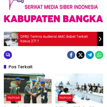
DPRD Terima Audiensi AMC Babel Terkait
Kasus 271 T
Pos Terkait
TNI/POLRI
TNI/POLRI