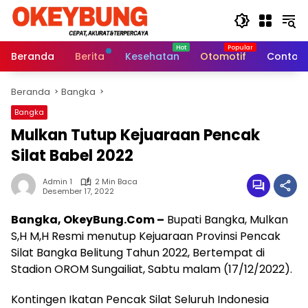
Langsung
ke
konten
Beranda
Berita
Kesehatan
Otomotif
Contoh 
Beranda
Bangka
Bangka
Mulkan Tutup Kejuaraan Pencak
Silat Babel 2022
Admin 1
2 Min Baca
Desember 17, 2022
Bangka, OkeyBung.Com –
Bupati Bangka, Mulkan
S,H M,H Resmi menutup Kejuaraan Provinsi Pencak
Silat Bangka Belitung Tahun 2022, Bertempat di
Stadion OROM Sungailiat, Sabtu malam (17/12/2022).
Kontingen Ikatan Pencak Silat Seluruh Indonesia