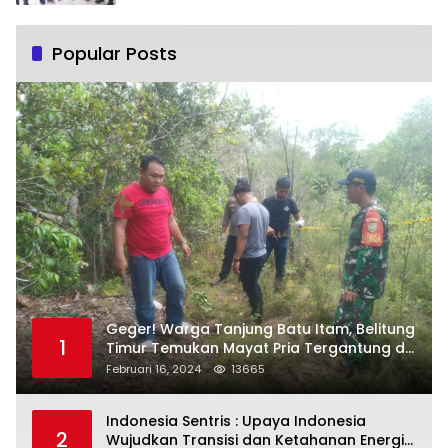
Popular Posts
Geger! Warga Tanjung Batu Itam, Belitung
1
Timur Temukan Mayat Pria Tergantung di
Pohon
Februari 16, 2024
13665
Indonesia Sentris : Upaya Indonesia
2
Wujudkan Transisi dan Ketahanan Energi