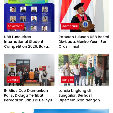
Advertorial
Advertorial
UBB Luncurkan
Ratusan Lulusan UBB Resmi
International Student
Diwisuda, Menko Yusril Beri
Competition 2026, Buka
Orasi Ilmiah
Ajang Inovasi Mahasiswa
Dunia
Bangka
Bangka
IN Alias Ccp Diamankan
Lansia Linglung di
Polisi, Diduga Terlibat
Sungailiat Berhasil
Peredaran Sabu di Belinyu
Dipertemukan dengan
Keluarga Berkat Laporan
Call Center 110