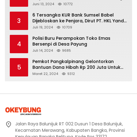
yang Berkelanjutan
Juni 13, 2024
10772
6 Tersangka KUR Bank Sumsel Babel
3
Dijebloskan ke Penjara, Dirut PT. HKL Yandi
Mangkir dari Panggilan Kejati
Juli 19, 2024
10709
Polisi Buru Perampokan Toko Emas
4
Bersenpi di Desa Payung
Juli 14, 2024
9685
Pemkot Pangkalpinang Gelontorkan
5
Bantuan Dana Hibah Rp 200 Juta Untuk
Pembangunan Masjid H. Bakri
Maret 22, 2024
9312
Jalan Raya Balunijuk RT 002 Dusun 1 Desa Balunijuk,
Kecamatan Merawang, Kabupaten Bangka, Provinsi
Kepulauan Bangka Belitung. Kode Pos 33172.