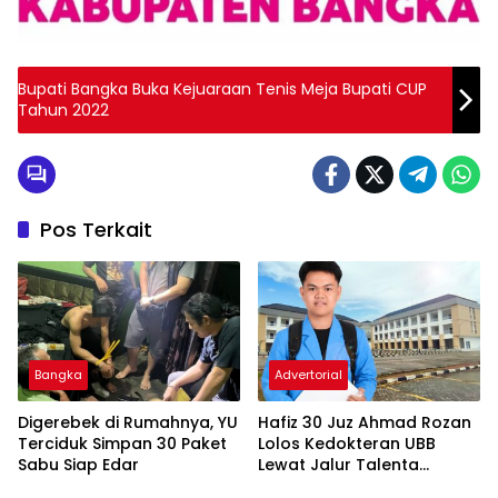
Bupati Bangka Buka Kejuaraan Tenis Meja Bupati CUP
Tahun 2022
Pos Terkait
Bangka
Advertorial
Digerebek di Rumahnya, YU
Hafiz 30 Juz Ahmad Rozan
Terciduk Simpan 30 Paket
Lolos Kedokteran UBB
Sabu Siap Edar
Lewat Jalur Talenta
Unggul Daerah 2026