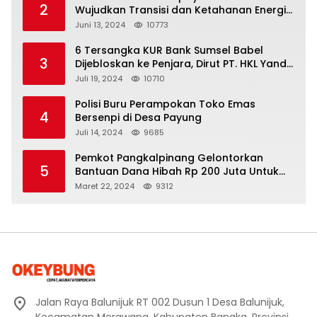
2
Wujudkan Transisi dan Ketahanan Energi
yang Berkelanjutan
Juni 13, 2024
10773
6 Tersangka KUR Bank Sumsel Babel
3
Dijebloskan ke Penjara, Dirut PT. HKL Yandi
Mangkir dari Panggilan Kejati
Juli 19, 2024
10710
Polisi Buru Perampokan Toko Emas
4
Bersenpi di Desa Payung
Juli 14, 2024
9685
Pemkot Pangkalpinang Gelontorkan
5
Bantuan Dana Hibah Rp 200 Juta Untuk
Pembangunan Masjid H. Bakri
Maret 22, 2024
9312
Jalan Raya Balunijuk RT 002 Dusun 1 Desa Balunijuk,