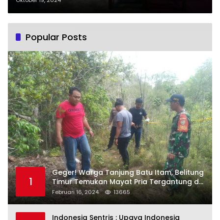
Popular Posts
Geger! Warga Tanjung Batu Itam, Belitung
1
Timur Temukan Mayat Pria Tergantung di
Pohon
Februari 16, 2024
13665
Indonesia Sentris : Upaya Indonesia