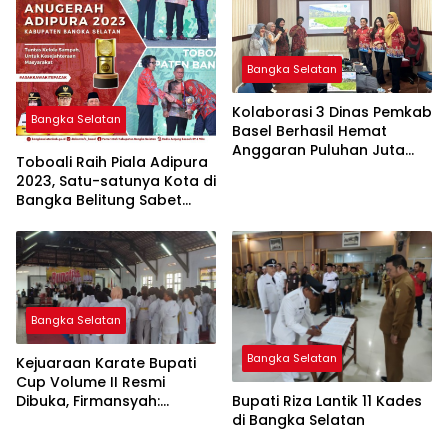
Bangka Selatan
Kolaborasi 3 Dinas Pemkab
Bangka Selatan
Basel Berhasil Hemat
Anggaran Puluhan Juta
Toboali Raih Piala Adipura
Rupiah
2023, Satu-satunya Kota di
Bangka Belitung Sabet
Penghargaan
Bangka Selatan
Bangka Selatan
Kejuaraan Karate Bupati
Cup Volume II Resmi
Bupati Riza Lantik 11 Kades
Dibuka, Firmansyah:
di Bangka Selatan
Pemkab Basel Siap
Mensuport Kegiatan