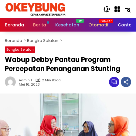
Langsung
ke
konten
Beranda
Berita
Kesehatan
Otomotif
Contoh 
Beranda
Bangka Selatan
Bangka Selatan
Wabup Debby Pantau Program
Percepatan Penanganan Stunting
Admin 1
2 Min Baca
Mei 16, 2023