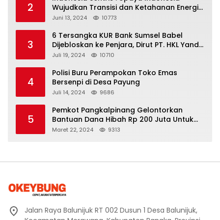
2
Wujudkan Transisi dan Ketahanan Energi
yang Berkelanjutan
Juni 13, 2024
10773
6 Tersangka KUR Bank Sumsel Babel
3
Dijebloskan ke Penjara, Dirut PT. HKL Yandi
Mangkir dari Panggilan Kejati
Juli 19, 2024
10710
Polisi Buru Perampokan Toko Emas
4
Bersenpi di Desa Payung
Juli 14, 2024
9686
Pemkot Pangkalpinang Gelontorkan
5
Bantuan Dana Hibah Rp 200 Juta Untuk
Pembangunan Masjid H. Bakri
Maret 22, 2024
9313
Jalan Raya Balunijuk RT 002 Dusun 1 Desa Balunijuk,