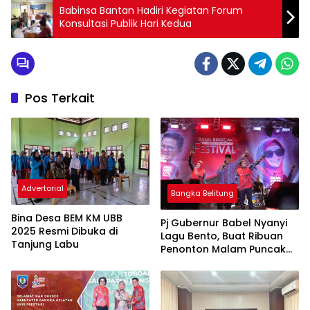
Babinsa Bantan Hadiri Kegiatan Forum
Konsultasi Publik Hari Kedua
Pos Terkait
Advertorial
Bangka Belitung
Bina Desa BEM KM UBB
Pj Gubernur Babel Nyanyi
2025 Resmi Dibuka di
Lagu Bento, Buat Ribuan
Tanjung Labu
Penonton Malam Puncak
Basel Bekecak Semangat