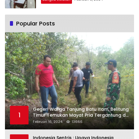
Popular Posts
Geger! Warga Tanjung Batu Itam, Belitung
1
Timur Temukan Mayat Pria Tergantung di
Pohon
Februari 16, 2024
13666
Indonesia Sentris : Upaya Indonesia