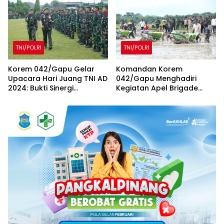
Juang TNI AD Tahun 2024
TNI/POLRI
TNI/POLRI
Korem 042/Gapu Gelar
Komandan Korem
Upacara Hari Juang TNI AD
042/Gapu Menghadiri
2024: Bukti Sinergi
Kegiatan Apel Brigade
Bersama Rakyat
Pangan