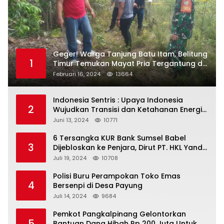
Geger! Warga Tanjung Batu Itam, Belitung
1
Timur Temukan Mayat Pria Tergantung di
Pohon
Februari 16, 2024
13664
Indonesia Sentris : Upaya Indonesia
2
Wujudkan Transisi dan Ketahanan Energi
yang Berkelanjutan
Juni 13, 2024
10771
6 Tersangka KUR Bank Sumsel Babel
3
Dijebloskan ke Penjara, Dirut PT. HKL Yandi
Mangkir dari Panggilan Kejati
Juli 19, 2024
10708
Polisi Buru Perampokan Toko Emas
4
Bersenpi di Desa Payung
Juli 14, 2024
9684
Pemkot Pangkalpinang Gelontorkan
5
Bantuan Dana Hibah Rp 200 Juta Untuk