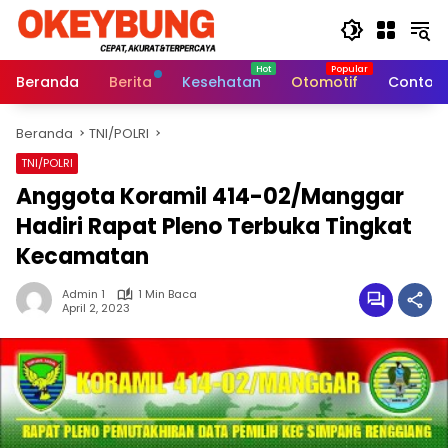
Langsung
ke
konten
Beranda
Berita
Kesehatan
Otomotif
Contoh 
Beranda
TNI/POLRI
TNI/POLRI
Anggota Koramil 414-02/Manggar
Hadiri Rapat Pleno Terbuka Tingkat
Kecamatan
Admin 1
1 Min Baca
April 2, 2023