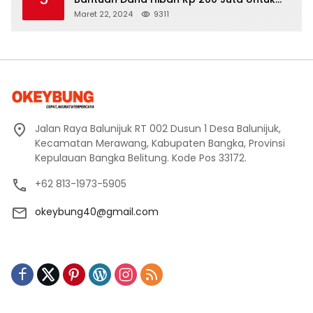
Pembangunan Masjid H. Bakri
Maret 22, 2024
9311
Jalan Raya Balunijuk RT 002 Dusun 1 Desa Balunijuk,
Kecamatan Merawang, Kabupaten Bangka, Provinsi
Kepulauan Bangka Belitung. Kode Pos 33172.
+62 813-1973-5905
okeybung40@gmail.com