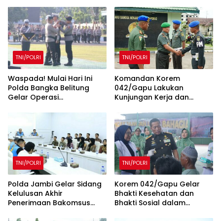
TNI/POLRI
TNI/POLRI
Waspada! Mulai Hari Ini
Komandan Korem
Polda Bangka Belitung
042/Gapu Lakukan
Gelar Operasi
Kunjungan Kerja dan
Keselamatan Menumbing
Silaturahmi ke Denpom II/2
2025
Jambi
TNI/POLRI
TNI/POLRI
Polda Jambi Gelar Sidang
Korem 042/Gapu Gelar
Kelulusan Akhir
Bhakti Kesehatan dan
Penerimaan Bakomsus
Bhakti Sosial dalam
Polri TA 2025
Rangka Memperingati Hari