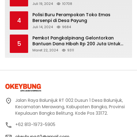
Mangkir dari Panggilan Kejati
Juli 19, 2024
10708
Polisi Buru Perampokan Toko Emas
4
Bersenpi di Desa Payung
Juli 14, 2024
9684
Pemkot Pangkalpinang Gelontorkan
5
Bantuan Dana Hibah Rp 200 Juta Untuk
Pembangunan Masjid H. Bakri
Maret 22, 2024
9311
Jalan Raya Balunijuk RT 002 Dusun 1 Desa Balunijuk,
Kecamatan Merawang, Kabupaten Bangka, Provinsi
Kepulauan Bangka Belitung. Kode Pos 33172.
+62 813-1973-5905
okeybung40@gmail.com