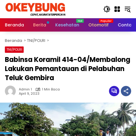
Langsung
ke
konten
Beranda
Berita
Kesehatan
Otomotif
Contoh 
Beranda
TNI/POLRI
TNI/POLRI
Babinsa Koramil 414-04/Membalong
Lakukan Pemantauan di Pelabuhan
Teluk Gembira
Admin 1
1 Min Baca
April 9, 2023