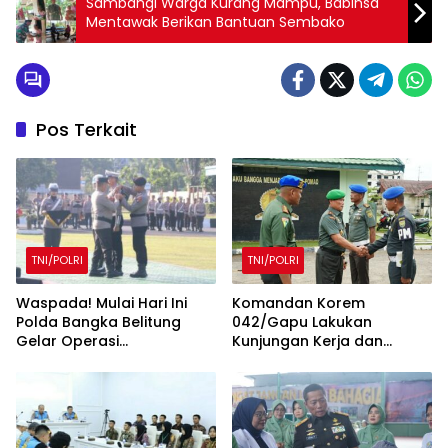
Sambangi Warga Kurang Mampu, Babinsa
Mentawak Berikan Bantuan Sembako
Pos Terkait
TNI/POLRI
TNI/POLRI
Waspada! Mulai Hari Ini
Komandan Korem
Polda Bangka Belitung
042/Gapu Lakukan
Gelar Operasi
Kunjungan Kerja dan
Keselamatan Menumbing
Silaturahmi ke Denpom II/2
2025
Jambi