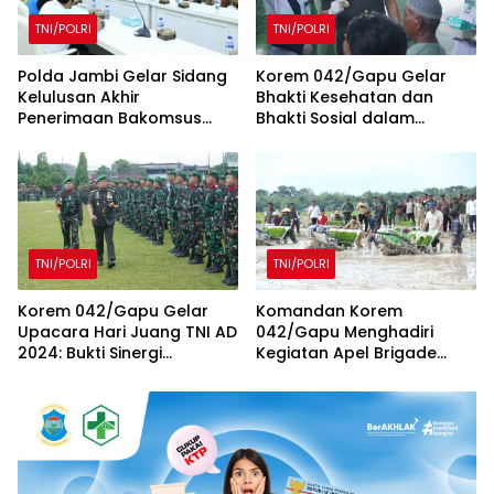
TNI/POLRI
TNI/POLRI
Polda Jambi Gelar Sidang
Korem 042/Gapu Gelar
Kelulusan Akhir
Bhakti Kesehatan dan
Penerimaan Bakomsus
Bhakti Sosial dalam
Polri TA 2025
Rangka Memperingati Hari
Juang TNI AD Tahun 2024
TNI/POLRI
TNI/POLRI
Korem 042/Gapu Gelar
Komandan Korem
Upacara Hari Juang TNI AD
042/Gapu Menghadiri
2024: Bukti Sinergi
Kegiatan Apel Brigade
Bersama Rakyat
Pangan