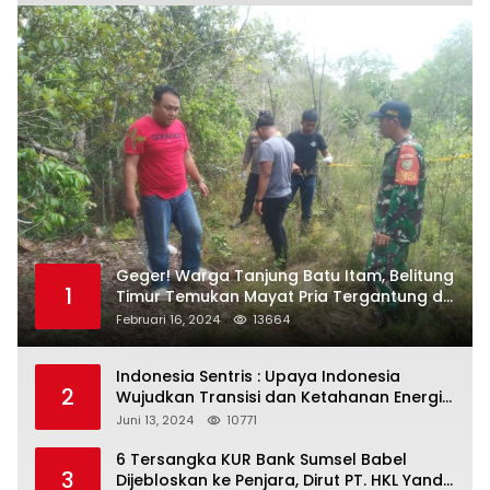
Geger! Warga Tanjung Batu Itam, Belitung
1
Timur Temukan Mayat Pria Tergantung di
Pohon
Februari 16, 2024
13664
Indonesia Sentris : Upaya Indonesia
2
Wujudkan Transisi dan Ketahanan Energi
yang Berkelanjutan
Juni 13, 2024
10771
6 Tersangka KUR Bank Sumsel Babel
3
Dijebloskan ke Penjara, Dirut PT. HKL Yandi