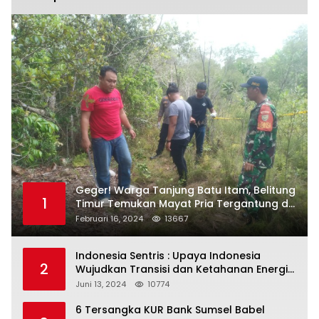
Geger! Warga Tanjung Batu Itam, Belitung
1
Timur Temukan Mayat Pria Tergantung di
Pohon
Februari 16, 2024
13667
Indonesia Sentris : Upaya Indonesia
2
Wujudkan Transisi dan Ketahanan Energi
yang Berkelanjutan
Juni 13, 2024
10774
6 Tersangka KUR Bank Sumsel Babel