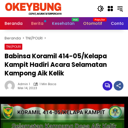
Langsung
ke
konten
Beranda
Berita
Kesehatan
Otomotif
Contoh 
Beranda
TNI/POLRI
TNI/POLRI
Babinsa Koramil 414-05/Kelapa
Kampit Hadiri Acara Selamatan
Kampong Aik Kelik
Admin 1
1 Min Baca
Mei 14, 2023