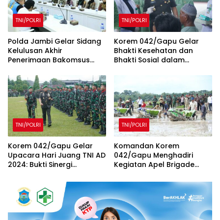
TNI/POLRI
TNI/POLRI
Polda Jambi Gelar Sidang
Korem 042/Gapu Gelar
Kelulusan Akhir
Bhakti Kesehatan dan
Penerimaan Bakomsus
Bhakti Sosial dalam
Polri TA 2025
Rangka Memperingati Hari
Juang TNI AD Tahun 2024
TNI/POLRI
TNI/POLRI
Korem 042/Gapu Gelar
Komandan Korem
Upacara Hari Juang TNI AD
042/Gapu Menghadiri
2024: Bukti Sinergi
Kegiatan Apel Brigade
Bersama Rakyat
Pangan