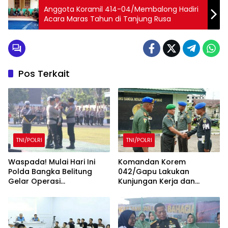
Anggota Koramil 414-04/Membalong Hadiri
Acara Maras Tahun di Tanjung Rusa
Pos Terkait
TNI/POLRI
TNI/POLRI
Waspada! Mulai Hari Ini
Komandan Korem
Polda Bangka Belitung
042/Gapu Lakukan
Gelar Operasi
Kunjungan Kerja dan
Keselamatan Menumbing
Silaturahmi ke Denpom II/2
2025
Jambi