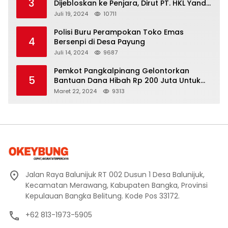
3
Dijebloskan ke Penjara, Dirut PT. HKL Yandi
Mangkir dari Panggilan Kejati
Juli 19, 2024
10711
Polisi Buru Perampokan Toko Emas
4
Bersenpi di Desa Payung
Juli 14, 2024
9687
Pemkot Pangkalpinang Gelontorkan
5
Bantuan Dana Hibah Rp 200 Juta Untuk
Pembangunan Masjid H. Bakri
Maret 22, 2024
9313
Jalan Raya Balunijuk RT 002 Dusun 1 Desa Balunijuk,
Kecamatan Merawang, Kabupaten Bangka, Provinsi
Kepulauan Bangka Belitung. Kode Pos 33172.
+62 813-1973-5905