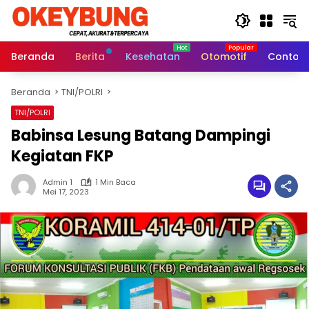
Langsung
ke
konten
Beranda
Berita
Kesehatan
Otomotif
Contoh 
Beranda
TNI/POLRI
TNI/POLRI
Babinsa Lesung Batang Dampingi
Kegiatan FKP
Admin 1
1 Min Baca
Mei 17, 2023