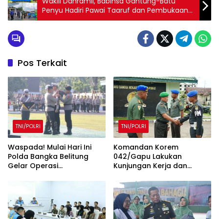
Wakili Danramil, Babinsa Gantung-Batu
Penyu Hadiri Pawai Taaruf dan Pembukaan
MTQ Tingkat Kecamatan
Pos Terkait
TNI/POLRI
TNI/POLRI
Waspada! Mulai Hari Ini
Komandan Korem
Polda Bangka Belitung
042/Gapu Lakukan
Gelar Operasi
Kunjungan Kerja dan
Keselamatan Menumbing
Silaturahmi ke Denpom II/2
2025
Jambi