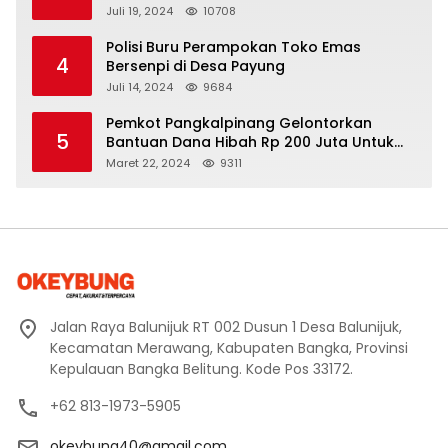
Mangkir dari Panggilan Kejati
Juli 19, 2024
10708
Polisi Buru Perampokan Toko Emas
4
Bersenpi di Desa Payung
Juli 14, 2024
9684
Pemkot Pangkalpinang Gelontorkan
5
Bantuan Dana Hibah Rp 200 Juta Untuk
Pembangunan Masjid H. Bakri
Maret 22, 2024
9311
Jalan Raya Balunijuk RT 002 Dusun 1 Desa Balunijuk,
Kecamatan Merawang, Kabupaten Bangka, Provinsi
Kepulauan Bangka Belitung. Kode Pos 33172.
+62 813-1973-5905
okeybung40@gmail.com