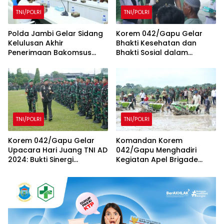
TNI/POLRI
TNI/POLRI
Polda Jambi Gelar Sidang
Korem 042/Gapu Gelar
Kelulusan Akhir
Bhakti Kesehatan dan
Penerimaan Bakomsus
Bhakti Sosial dalam
Polri TA 2025
Rangka Memperingati Hari
Juang TNI AD Tahun 2024
TNI/POLRI
TNI/POLRI
Korem 042/Gapu Gelar
Komandan Korem
Upacara Hari Juang TNI AD
042/Gapu Menghadiri
2024: Bukti Sinergi
Kegiatan Apel Brigade
Bersama Rakyat
Pangan