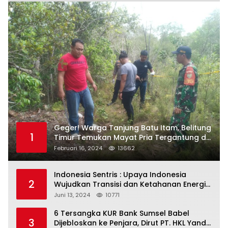
Geger! Warga Tanjung Batu Itam, Belitung
1
Timur Temukan Mayat Pria Tergantung di
Pohon
Februari 16, 2024
13662
Indonesia Sentris : Upaya Indonesia
2
Wujudkan Transisi dan Ketahanan Energi
yang Berkelanjutan
Juni 13, 2024
10771
6 Tersangka KUR Bank Sumsel Babel
3
Dijebloskan ke Penjara, Dirut PT. HKL Yandi