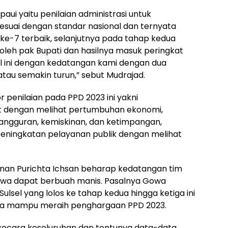
aui yaitu penilaian administrasi untuk
uai dengan standar nasional dan ternyata
 ke-7 terbaik, selanjutnya pada tahap kedua
 oleh pak Bupati dan hasilnya masuk peringkat
al ini dengan kedatangan kami dengan dua
au semakin turun,” sebut Mudrajad.
r penilaian pada PPD 2023 ini yakni
t dengan melihat pertumbuhan ekonomi,
ngguran, kemiskinan, dan ketimpangan,
peningkatan pelayanan publik dengan melihat
dnan Purichta Ichsan beharap kedatangan tim
owa dapat berbuah manis. Pasalnya Gowa
ulsel yang lolos ke tahap kedua hingga ketiga ini
owa mampu meraih penghargaan PPD 2023.
 secara keseluruhan dan tentunya data-data