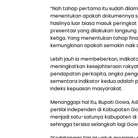
“Nah tahap pertama itu sudah dilamp
menentukan apakah dokumennya ses
hasilnya luar biasa masuk peringkat
presentasi yang dilakukan langsung
ketiga. Yang menentukan tahap fin
kemungkinan apakah semakin naik at
Lebih jauh ia membeberkan, indikato
meningkatkan kesejahteraan rakya
pendapatan perkapita, angka penga
sementara indikator kedua adalah 
indeks kepuasan masyarakat.
Menanggapi hal itu, Bupati Gowa, A
penilai independen di Kabupaten G
menjadi satu-satunya kabupaten di S
sehingga tersisa selangkah lagi G
“Kedatangan tim ini untuk meninjau