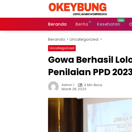
Langsung
ke
konten
Beranda
Berita
Kesehatan
O
Beranda
Uncategorized
Uncategorized
Gowa Berhasil Lol
Penilaian PPD 202
Admin 1
3 Min Baca
Maret 28, 2023