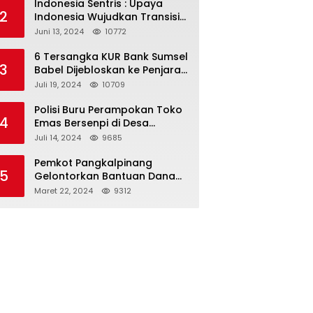
Indonesia Sentris : Upaya
2
Indonesia Wujudkan Transisi
dan Ketahanan Energi yang
Juni 13, 2024
10772
Berkelanjutan
6 Tersangka KUR Bank Sumsel
3
Babel Dijebloskan ke Penjara,
Dirut PT. HKL Yandi Mangkir
Juli 19, 2024
10709
dari Panggilan Kejati
Polisi Buru Perampokan Toko
4
Emas Bersenpi di Desa
Payung
Juli 14, 2024
9685
Pemkot Pangkalpinang
5
Gelontorkan Bantuan Dana
Hibah Rp 200 Juta Untuk
Maret 22, 2024
9312
Pembangunan Masjid H. Bakri