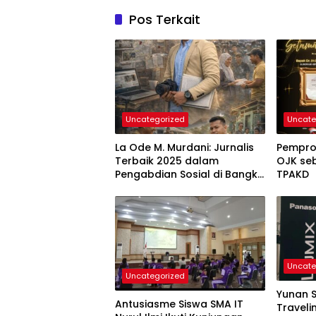
Pos Terkait
Uncategorized
Uncate
La Ode M. Murdani: Jurnalis
Pemprov
Terbaik 2025 dalam
OJK seb
Pengabdian Sosial di Bangka
TPAKD
Belitung
Uncate
Uncategorized
Yunan S
Antusiasme Siswa SMA IT
Traveli