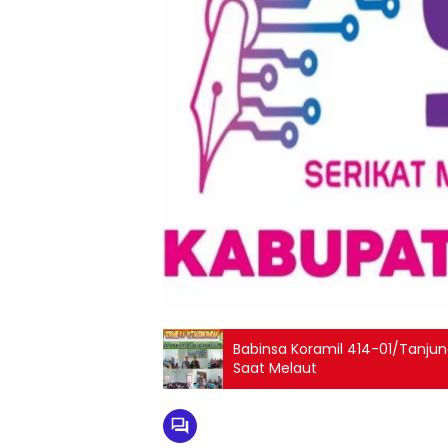
Babinsa Koramil 414-01/Tanj
Saat Melaut