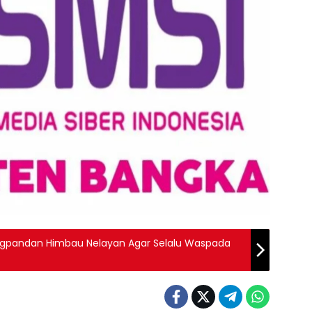
ungpandan Himbau Nelayan Agar Selalu Waspada