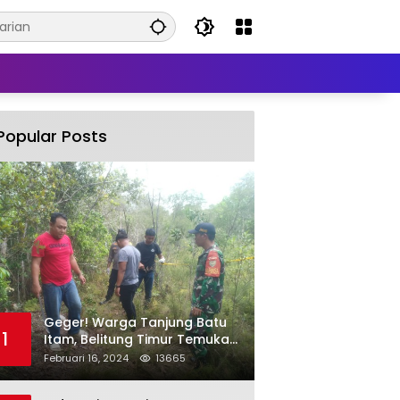
Popular Posts
Geger! Warga Tanjung Batu
1
Itam, Belitung Timur Temukan
Mayat Pria Tergantung di
Februari 16, 2024
13665
Pohon