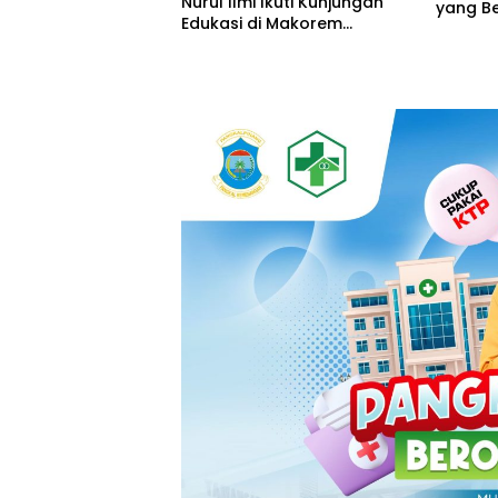
Nurul Ilmi Ikuti Kunjungan
yang Be
Edukasi di Makorem
042/Gapu