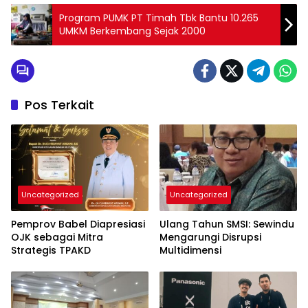
Program PUMK PT Timah Tbk Bantu 10.265
UMKM Berkembang Sejak 2000
Pos Terkait
Uncategorized
Uncategorized
Pemprov Babel Diapresiasi
Ulang Tahun SMSI: Sewindu
OJK sebagai Mitra
Mengarungi Disrupsi
Strategis TPAKD
Multidimensi