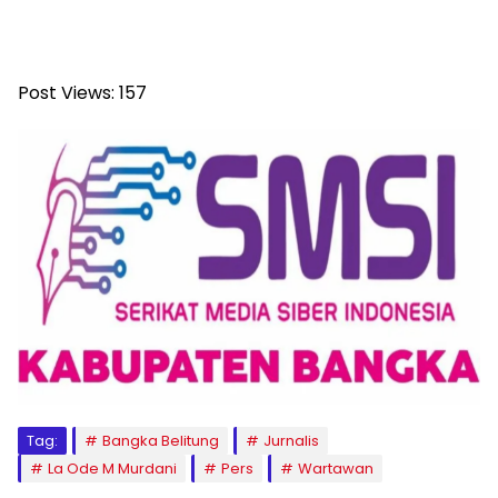
Post Views:
157
Tag:
Bangka Belitung
Jurnalis
La Ode M Murdani
Pers
Wartawan