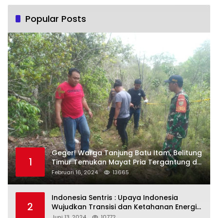
Popular Posts
Geger! Warga Tanjung Batu Itam, Belitung
1
Timur Temukan Mayat Pria Tergantung di
Pohon
Februari 16, 2024
13665
Indonesia Sentris : Upaya Indonesia
2
Wujudkan Transisi dan Ketahanan Energi
yang Berkelanjutan
Juni 13, 2024
10772