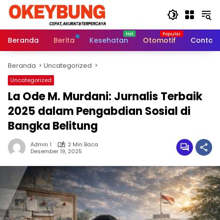
Langsung
ke
konten
Beranda
Berita
Kesehatan
Otomotif
Contoh 
Beranda
Uncategorized
Uncategorized
La Ode M. Murdani: Jurnalis Terbaik
2025 dalam Pengabdian Sosial di
Bangka Belitung
Admin 1
2 Min Baca
Desember 19, 2025