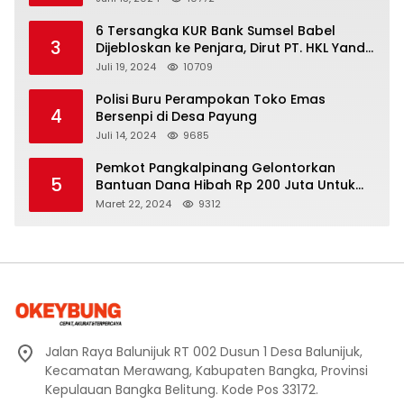
6 Tersangka KUR Bank Sumsel Babel
3
Dijebloskan ke Penjara, Dirut PT. HKL Yandi
Mangkir dari Panggilan Kejati
Juli 19, 2024
10709
Polisi Buru Perampokan Toko Emas
4
Bersenpi di Desa Payung
Juli 14, 2024
9685
Pemkot Pangkalpinang Gelontorkan
5
Bantuan Dana Hibah Rp 200 Juta Untuk
Pembangunan Masjid H. Bakri
Maret 22, 2024
9312
Jalan Raya Balunijuk RT 002 Dusun 1 Desa Balunijuk,
Kecamatan Merawang, Kabupaten Bangka, Provinsi
Kepulauan Bangka Belitung. Kode Pos 33172.