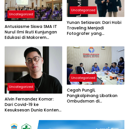
Uncategorized
Uncategorized
Yunan Setiawan: Dari Hobi
Antusiasme Siswa SMA IT
Traveling Menjadi
Nurul Ilmi Ikuti Kunjungan
Fotografer yang
Edukasi di Makorem
Berprestasi
042/Gapu
Uncategorized
Uncategorized
Cegah Pungli,
Pangkalpinang Libatkan
Alvin Fernandez Komar:
Ombudsman di
Dari Covid-19 ke
Penyusunan Perwako
Kesuksesan Dunia Konten
dan Traveling