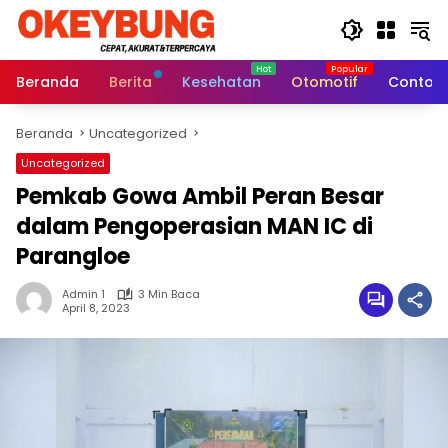
Langsung
ke
konten
Beranda
Berita
Kesehatan
Otomotif
Contoh 
Beranda
Uncategorized
Uncategorized
Pemkab Gowa Ambil Peran Besar
dalam Pengoperasian MAN IC di
Parangloe
Admin 1
3 Min Baca
April 8, 2023