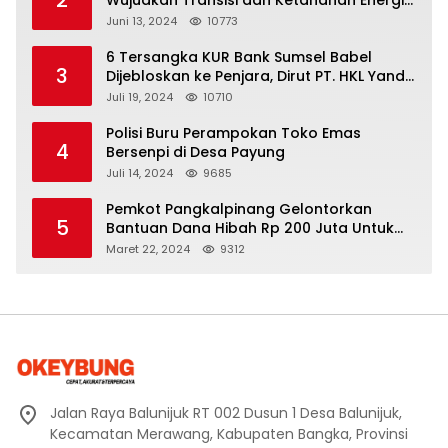
yang Berkelanjutan
Juni 13, 2024
10773
6 Tersangka KUR Bank Sumsel Babel
3
Dijebloskan ke Penjara, Dirut PT. HKL Yandi
Mangkir dari Panggilan Kejati
Juli 19, 2024
10710
Polisi Buru Perampokan Toko Emas
4
Bersenpi di Desa Payung
Juli 14, 2024
9685
Pemkot Pangkalpinang Gelontorkan
5
Bantuan Dana Hibah Rp 200 Juta Untuk
Pembangunan Masjid H. Bakri
Maret 22, 2024
9312
Jalan Raya Balunijuk RT 002 Dusun 1 Desa Balunijuk,
Kecamatan Merawang, Kabupaten Bangka, Provinsi