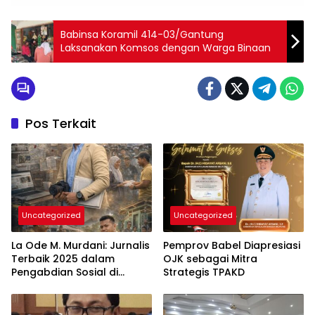
Babinsa Koramil 414-03/Gantung
Laksanakan Komsos dengan Warga Binaan
Pos Terkait
Uncategorized
Uncategorized
La Ode M. Murdani: Jurnalis
Pemprov Babel Diapresiasi
Terbaik 2025 dalam
OJK sebagai Mitra
Pengabdian Sosial di
Strategis TPAKD
Bangka Belitung