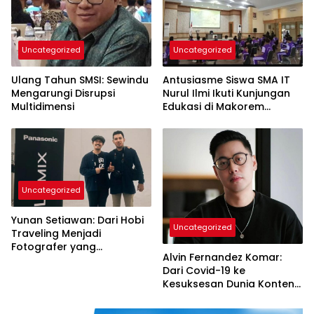
Uncategorized
Uncategorized
Ulang Tahun SMSI: Sewindu
Antusiasme Siswa SMA IT
Mengarungi Disrupsi
Nurul Ilmi Ikuti Kunjungan
Multidimensi
Edukasi di Makorem
042/Gapu
Uncategorized
Yunan Setiawan: Dari Hobi
Uncategorized
Traveling Menjadi
Fotografer yang
Alvin Fernandez Komar:
Berprestasi
Dari Covid-19 ke
Kesuksesan Dunia Konten
dan Traveling