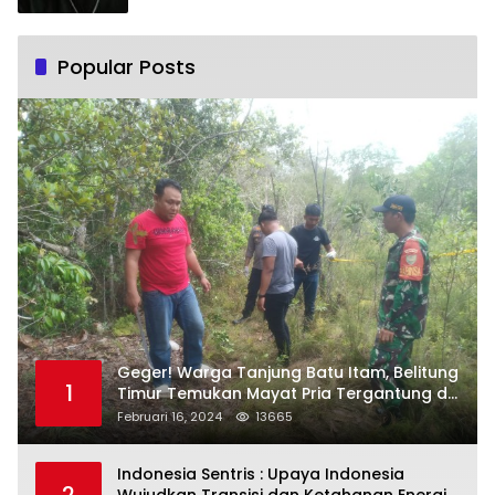
Popular Posts
Geger! Warga Tanjung Batu Itam, Belitung
1
Timur Temukan Mayat Pria Tergantung di
Pohon
Februari 16, 2024
13665
Indonesia Sentris : Upaya Indonesia
2
Wujudkan Transisi dan Ketahanan Energi