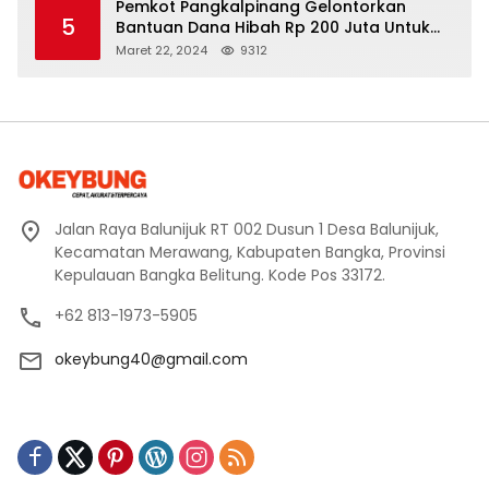
Pemkot Pangkalpinang Gelontorkan
5
Bantuan Dana Hibah Rp 200 Juta Untuk
Pembangunan Masjid H. Bakri
Maret 22, 2024
9312
Jalan Raya Balunijuk RT 002 Dusun 1 Desa Balunijuk,
Kecamatan Merawang, Kabupaten Bangka, Provinsi
Kepulauan Bangka Belitung. Kode Pos 33172.
+62 813-1973-5905
okeybung40@gmail.com