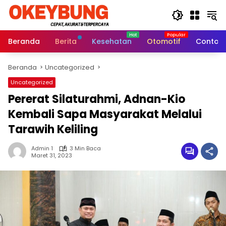
Langsung
ke
konten
Beranda
Berita
Kesehatan
Otomotif
Contoh 
Beranda
Uncategorized
Uncategorized
Pererat Silaturahmi, Adnan-Kio
Kembali Sapa Masyarakat Melalui
Tarawih Keliling
Admin 1
3 Min Baca
Maret 31, 2023