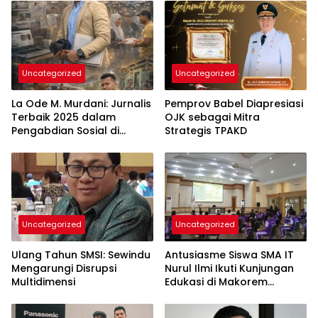
Uncategorized
Uncategorized
La Ode M. Murdani: Jurnalis
Pemprov Babel Diapresiasi
Terbaik 2025 dalam
OJK sebagai Mitra
Pengabdian Sosial di
Strategis TPAKD
Bangka Belitung
Uncategorized
Uncategorized
Ulang Tahun SMSI: Sewindu
Antusiasme Siswa SMA IT
Mengarungi Disrupsi
Nurul Ilmi Ikuti Kunjungan
Multidimensi
Edukasi di Makorem
042/Gapu