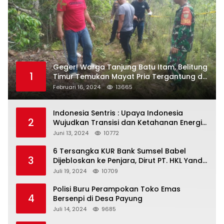
Geger! Warga Tanjung Batu Itam, Belitung
1
Timur Temukan Mayat Pria Tergantung di
Pohon
Februari 16, 2024
13665
Indonesia Sentris : Upaya Indonesia
2
Wujudkan Transisi dan Ketahanan Energi
yang Berkelanjutan
Juni 13, 2024
10772
6 Tersangka KUR Bank Sumsel Babel
3
Dijebloskan ke Penjara, Dirut PT. HKL Yandi
Mangkir dari Panggilan Kejati
Juli 19, 2024
10709
Polisi Buru Perampokan Toko Emas
4
Bersenpi di Desa Payung
Juli 14, 2024
9685