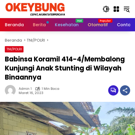
Langsung
ke
konten
Beranda
Berita
Kesehatan
Otomotif
Contoh 
Beranda
TNI/POLRI
TNI/POLRI
Babinsa Koramil 414-4/Membalong
Kunjungi Anak Stunting di Wilayah
Binaannya
Admin 1
1 Min Baca
Maret 16, 2023