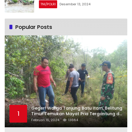
TNI/POLRI
Desember 13, 2024
Popular Posts
Geger! Warga Tanjung Batu Itam, Belitung
1
Timur Temukan Mayat Pria Tergantung di
Pohon
Februari 16, 2024
13664