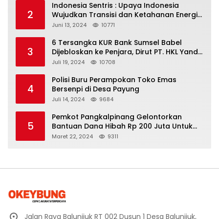
Indonesia Sentris : Upaya Indonesia
2
Wujudkan Transisi dan Ketahanan Energi
yang Berkelanjutan
Juni 13, 2024
10771
6 Tersangka KUR Bank Sumsel Babel
3
Dijebloskan ke Penjara, Dirut PT. HKL Yandi
Mangkir dari Panggilan Kejati
Juli 19, 2024
10708
Polisi Buru Perampokan Toko Emas
4
Bersenpi di Desa Payung
Juli 14, 2024
9684
Pemkot Pangkalpinang Gelontorkan
5
Bantuan Dana Hibah Rp 200 Juta Untuk
Pembangunan Masjid H. Bakri
Maret 22, 2024
9311
Jalan Raya Balunijuk RT 002 Dusun 1 Desa Balunijuk,