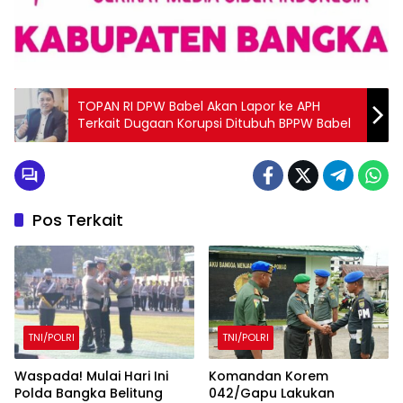
TOPAN RI DPW Babel Akan Lapor ke APH
Terkait Dugaan Korupsi Ditubuh BPPW Babel
Pos Terkait
TNI/POLRI
TNI/POLRI
Waspada! Mulai Hari Ini
Komandan Korem
Polda Bangka Belitung
042/Gapu Lakukan