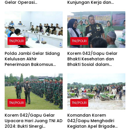
Gelar Operasi
Kunjungan Kerja dan
Keselamatan Menumbing
Silaturahmi ke Denpom II/2
2025
Jambi
TNI/POLRI
TNI/POLRI
Polda Jambi Gelar Sidang
Korem 042/Gapu Gelar
Kelulusan Akhir
Bhakti Kesehatan dan
Penerimaan Bakomsus
Bhakti Sosial dalam
Polri TA 2025
Rangka Memperingati Hari
Juang TNI AD Tahun 2024
TNI/POLRI
TNI/POLRI
Korem 042/Gapu Gelar
Komandan Korem
Upacara Hari Juang TNI AD
042/Gapu Menghadiri
2024: Bukti Sinergi
Kegiatan Apel Brigade