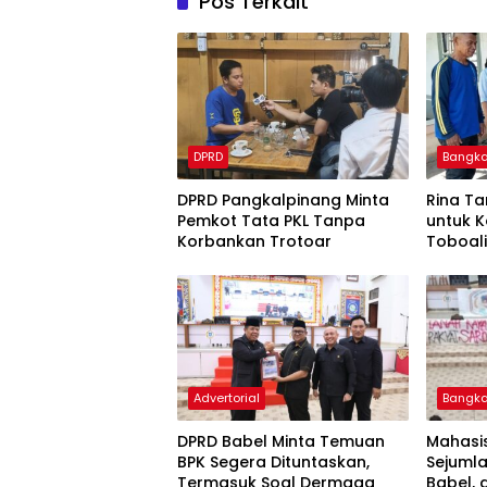
Pos Terkait
DPRD
Bangka
DPRD Pangkalpinang Minta
Rina Ta
Pemkot Tata PKL Tanpa
untuk 
Korbankan Trotoar
Toboal
Gubern
Advertorial
Bangka
DPRD Babel Minta Temuan
Mahasi
BPK Segera Dituntaskan,
Sejuml
Termasuk Soal Dermaga
Babel, 