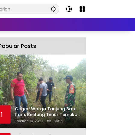
Popular Posts
Geger! Warga Tanjung Batu
1
Itam, Belitung Timur Temukan
Mayat Pria Tergantung di
Februari 16, 2024
13663
Pohon