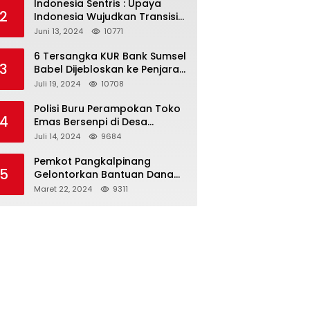
Indonesia Sentris : Upaya
2
Indonesia Wujudkan Transisi
dan Ketahanan Energi yang
Juni 13, 2024
10771
Berkelanjutan
6 Tersangka KUR Bank Sumsel
3
Babel Dijebloskan ke Penjara,
Dirut PT. HKL Yandi Mangkir
Juli 19, 2024
10708
dari Panggilan Kejati
Polisi Buru Perampokan Toko
4
Emas Bersenpi di Desa
Payung
Juli 14, 2024
9684
Pemkot Pangkalpinang
5
Gelontorkan Bantuan Dana
Hibah Rp 200 Juta Untuk
Maret 22, 2024
9311
Pembangunan Masjid H. Bakri