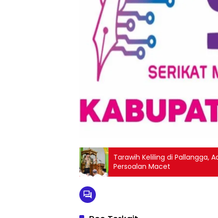
Tarawih Keliling di Pallangga
Persoalan Macet