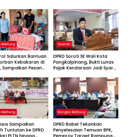
 Belitung
Daerah
rol Salurkan Bantuan
DPRD Soroti SE Wali Kota
Korban Kebakaran di
Pangkalpinang, Bukti Lunas
i, Sampaikan Pesan
Pajak Kendaraan Jadi Syarat
ur Hidayat
Gaji Dinilai Tak Tepat
 Belitung
Bangka Belitung
swa Sampaikan
DPRD Babel Tekankan
ah Tuntutan ke DPRD
Penyelesaian Temuan BPK,
dari PLTN hingga
Pemprov Target Rampung