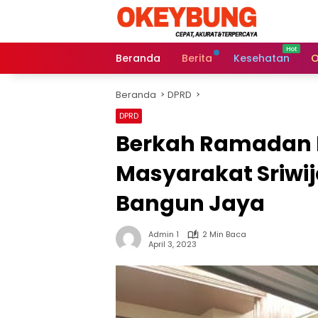
Langsung
ke
konten
Beranda
Berita
Kesehatan
O
Beranda
DPRD
DPRD
Berkah Ramadan K
Masyarakat Sriwij
Bangun Jaya
Admin 1
2 Min Baca
April 3, 2023